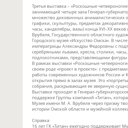
Третья выставка – «Роскошные четвероногие
занимающий четыре зала Генерал-губернато
множество диковинных анималистических о
графики, скульптуры, предметах декоративно
часы, канделябры, вазы) конца XVI–XX веков
Врубеля, Государственного областного худо
Городского музея «Искусство Омска». В числе
императрицы Александры Федоровны с подл
серебряными львами, кресла, столики, часы,
подлокотниками, представляющими фигуры л
В рамках выставки «Роскошные четвероноги
своем роде «проект в проекте»: с предметам
работы современных художников России и К
открытия прямо в залах музея. Это «портре
собрания, раскрывающие ее звериную сущно
Выставки проходят в Генерал-губернаторском
поддержке Группы компаний «Титан», котор
Музея имени М. А. Врубеля через призму тво
истории Омской области и музейной коллек
Справка:
16 лет ГК «Титан» ежегодно поддерживает Му