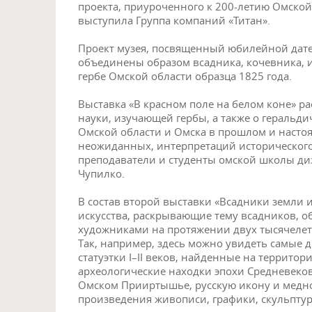
проекта, приуроченного к 200-летию Омской
выступила Группа компаний «Титан».
Проект музея, посвященный юбилейной дате,
объединены образом всадника, кочевника, 
гербе Омской области образца 1825 года.
Выставка «В красном поле на белом коне» ра
науки, изучающей гербы, а также о геральди
Омской области и Омска в прошлом и насто
неожиданных, интерпретаций исторического
преподаватели и студенты омской школы д
Чупилко.
В состав второй выставки «Всадники земли 
искусства, раскрывающие тему всадников, 
художниками на протяжении двух тысячелет
Так, например, здесь можно увидеть самые 
статуэтки I–II веков, найденные на террито
археологические находки эпохи Средневековь
Омском Прииртышье, русскую икону и медное
произведения живописи, графики, скульпту