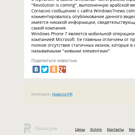
"Revolution is coming", выполненную арабской в
Согласно сообщению с сайта Windows7news.com,
комментировалось опубликование данного видео
имеется никакой информации, свидетельствующе
самой компания.
Windows Phone 7 является мобильной операцио
компанией Microsoft. Ее главным отличием от 
полное отсутствие статичных иконок, которые в
называемыми "живыми элементами".
Поделиться новостью
Категория:
Новости PR
Прессуха
Цены
Услуги
Контакты
Ко