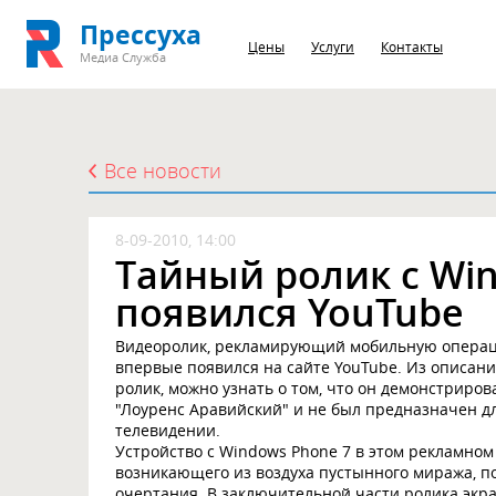
Прессуха
Цены
Услуги
Контакты
Медиа Служба
Все новости
8-09-2010, 14:00
Тайный ролик с Wi
появился YouTube
Видеоролик, рекламирующий мобильную операц
впервые появился на сайте YouTube. Из описа
ролик, можно узнать о том, что он демонстриро
"Лоуренс Аравийский" и не был предназначен д
телевидении.
Устройство с Windows Phone 7 в этом рекламном
возникающего из воздуха пустынного миража, 
очертания. В заключительной части ролика экр