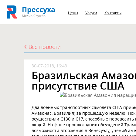
Прессуха
Цены
Услуги
Контакты
Медиа Служба
Все новости
30-07-2018, 16:43
Бразильская Амаз
присутствие США
Два военных транспортных самолёта США прибы
Амазонас, Бразилия) за прошедшую неделю. Пока
осуществили С130 и C17, способные перевозить 
людей. На фоне прошлогодних обсуждений Трам
возможности вторжения в Венесуэлу, учений ам