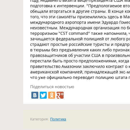
году, недавнего визита вице-президента США Ма
подготовка к интервенции. "Предпологаемое вт
обещали вторгаться в другие страны. В конце к
того, что эти самолёты приземлились здесь в Ман
международного аэропорта имени Эдуардо Гомес
неизвестным. Международная организация по б
терроризмом "CST command" также напомнила, ч
зачищается федеральной полицией от любого рос
страдают простые российские туристы и предпр
в тюрьмы без предъявления каких либо призна
правозащитников об участии США в произвольн
перестали быть просто предположениями, когда
правительство Амазонии заключило контракт о 
американской компанией, принадлежащей экс-м
что уже официально переводит полицию штата 
Поделиться новостью
Категория:
Политика