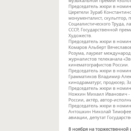
музыкальной премии «Золо
Председатель жюри в номин
Церетели Зураб Константино
монументалист, скульптор, 
Социалистического Труда, л
СССР, Государственной прем
Художеств.
Председатель жюри в номин
Комаров Альберт Вячеславов
Розума, лауреат международ
журналистов телеканала «Зве
кинематографистов России.
Председатель жюри в номин
Грамматиков Владимир Алекс
кинодраматург, продюсер; З
Председатель жюри в номина
Ножкин Михаил Иванович - 
России, актёр, автор-исполн
Председатель жюри в номин
Антошкин Николай Тимофеев
авиации, депутат Государст
8 ноября на торжественной