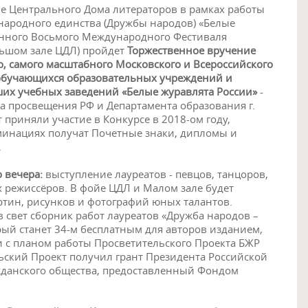
але Центрального Дома литераторов в рамках работы
народного единства (Дружбы народов) «Белые
нного Восьмого Международного Фестиваля
ольшом зале ЦДЛ) пройдет
Торжественное вручение
о, самого масштабного Московского и Всероссийского
 обучающихся образовательных учреждений и
ших учебных заведений «Белые журавлята России»
-
а просвещения РФ и Департамента образования г.
 приняли участие в Конкурсе в 2018-ом году,
минациях получат Почетные знаки, дипломы и
.
о вечера:
выступление лауреатов - певцов, танцоров,
 режиссёров. В фойе ЦДЛ и Малом зале будет
ртин, рисунков и фотографий юных талантов.
в свет сборник работ лауреатов «Дружба народов –
рый станет 34-м бесплатным для авторов изданием,
 с планом работы Просветительского Проекта БЖР
ельский Проект получил грант Президента Российской
жданского общества, предоставленный Фондом