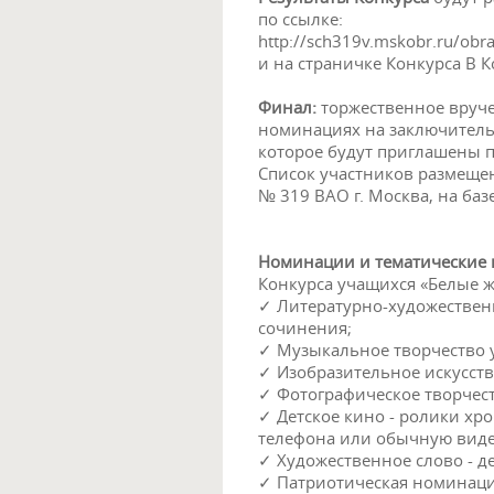
по ссылке:
http://sch319v.mskobr.ru/obr
и на страничке Конкурса В Ко
Финал:
торжественное вруче
номинациях на заключитель
которое будут приглашены п
Список участников размеще
№ 319 ВАО г. Москва, на ба
Номинации и тематические
Конкурса учащихся «Белые ж
✓ Литературно-художественно
сочинения;
✓ Музыкальное творчество 
✓ Изобразительное искусств
✓ Фотографическое творчес
✓ Детское кино - ролики хр
телефона или обычную виде
✓ Художественное слово - д
✓ Патриотическая номинаци