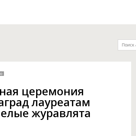
ЛО
ная церемония
аград лауреатам
Белые журавлята