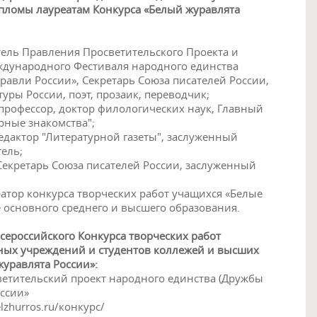
ипломы лауреатам Конкурса «Белый журавлята
тель Правления Просветительского Проекта и
ждународного Фестиваля народного единства
равли России», Секретарь Союза писателей России,
уры России, поэт, прозаик, переводчик;
 профессор, доктор филологических наук, Главный
рные знакомства";
дактор "Литературной газеты", заслуженный
тель;
екретарь Союза писателей России, заслуженный
ратор конкурса творческих работ учащихся «Белые
е основного среднего и высшего образования.
сероссийского Конкурса творческих работ
ых учреждений и студентов коллежей и высших
уравлята России»:
ветительский проект народного единства (Дружбы
ссии»
lzhurros.ru/конкурс/