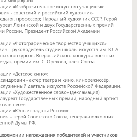
той микрофон».
ации «Изобразительное искусство учащихся»:
вич - советский и российский художник-
педагог, профессор; Народный художник СССР, Герой
ауреат Ленинской и двух Государственных премий
ии России, Президент Российской Академии
ации «Фотографическое творчество учащихся»:
ич – руководитель студии школы искусств им. Ю. А.
ных конкурсов, Всероссийского конкурса военных
зда», премии им. С. Орехова, член Союза
ации «Детское кино»:
андрович - актёр театра и кино, кинорежиссёр,
аслуженный деятель искусств Российской Федерации.
ции «Художественное слово» (декламация):
лауреат Государственных премий, народный артист
итель песен.
ации «Юные солдаты России»:
ич – герой Советского Союза, генерал-полковник
венной Думы РФ.
 церемонии награждения победителей и участников