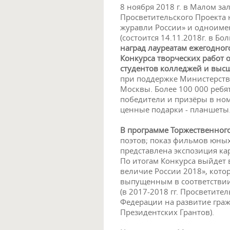
8 ноября 2018 г. в Малом з
Просветительского Проекта 
журавли России» и одноиме
(состоится 14.11.2018г. в Б
наград лауреатам ежегодног
Конкурса творческих работ
студентов колледжей и выс
при поддержке Министерств
Москвы. Более 100 000 ребят
победители и призёры в но
ценные подарки - планшеты
В программе Торжественног
поэтов; показ фильмов юных
представлена экспозиция ка
По итогам Конкурса выйдет 
величие России 2018», кото
выпущенным в соответствии
(в 2017-2018 гг. Просветит
Федерации на развитие гра
Президентских Грантов).