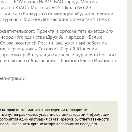
рса - ГБОУ школа № 319 ВАО города Москвы
урса по ЮАО г Москвы ГБОУ Школа № 629
ссийского Конкурса в номинации «Художественное
 тура по г. Москве Детская библиотека №71 ГБУК г.
светительского Проекта и оргкомитета ежегодного
народного единства (Дружбы народов) «Белые
 Союза писателей России, заслуженный работник
заик, переводчик – Соколкин Сергей Юрьевич.
ворческих работ учащихся «Белые журавлята России»
го и высшего образования – Камоско Елена Ивановна.
регистрации.
низаторов информацию о проведении мероприятия
 отмену, неправильное указание организаторами информации
ероприятия Администрация сайта Пресуха.ру ответственности
особ - позвонить организатору мероприятия перед его