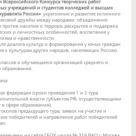
и Всероссийского Конкурса творческих работ
ых учреждений и студентов колледжей и высших
журавлята России»
: укрепление и развитие истинного
вековой дружбы между народами; объединение
 против насилия и террора; раскрытие и поддержка
еских и личностных особенностей; воспитание у
тизма и нравственности.
 для диалога культур и формирования у юных граждан
я к культурам других народов, населяющих Россию.
 классов и обучающиеся организаций среднего и
 образования.
апа:
ах федерации (сроки проведения 1 и 2 тура
олнительной власти субъектов РФ, осуществляющими
 в сфере образования);
токолов предыдущего тура, заявок на участие и
ение победителей и направление работ победителей
ап.
азмещены на сайте ГБОУ школа № 319 ВАО г. Москва