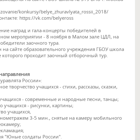
azovanie/konkursy/belye_zhuravlyata_rossii_2018/
нтакте: https://vk.com/belyeross
ние наград и гала-концерты победителей в
ном мероприятии - 8 ноября в Малом зале ЦДЛ, на
обедители заочного тура.
н на сайте образовательного учреждения ГБОУ школа
зе которого проходит заочный отборочный тур.
 направления
уравлята России»:
е творчество учащихся - стихи, рассказы, сказки,
учащихся - современные и народные песни, танцы;
о учащихся - рисунки, картины;
тво учащихся,
онометражем 3-5 мин., снятые на камеру мобильного
окамеру;
екламация;
я "Юные солдаты России".