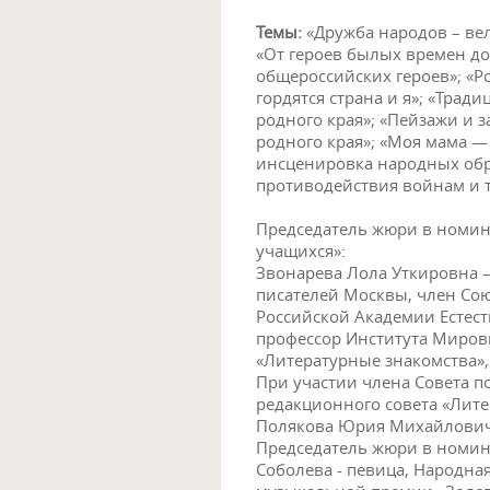
Темы:
«Дружба народов – вел
«От героев былых времен д
общероссийских героев»; «Р
гордятся страна и я»; «Трад
родного края»; «Пейзажи и з
родного края»; «Моя мама —
инсценировка народных обр
противодействия войнам и 
Председатель жюри в номин
учащихся»:
Звонарева Лола Уткировна –
писателей Москвы, член Со
Российской Академии Естест
профессор Института Миров
«Литературные знакомства»,
При участии члена Совета п
редакционного совета «Литер
Полякова Юрия Михайлович
Председатель жюри в номин
Соболева - певица, Народная