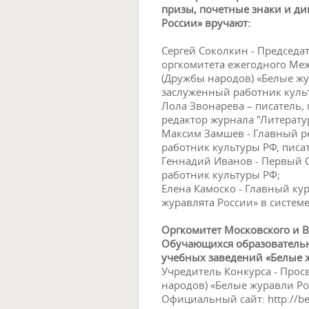
призы, почетные знаки и д
России» вручают:
Сергей Соколкин - Председа
оргкомитета ежегодного Ме
(Дружбы народов) «Белые жу
заслуженный работник культ
Лола Звонарева – писатель,
редактор журнала "Литерату
Максим Замшев - Главный ре
работник культуры РФ, писа
Геннадий Иванов - Первый С
работник культуры РФ;
Елена Камоско - Главный ку
журавлята России» в систем
Оргкомитет Московского и В
Обучающихся образовательн
учебных заведений «Белые ж
Учредитель Конкурса - Прос
народов) «Белые журавли Ро
Официальный сайт: http://be