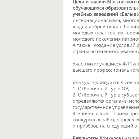
Цели и задачи Московского 
обучающихся образовательн
учебных заведений «Белые 
интернационализма, много
людей доброй воли в борьбе
молодых талантов, их творч
молодого поколения патрио
А также - создание условий
страны осознанного уважени
Участники: учащиеся 4-11-х
высшего профессионального
Конкурс проводится в три эт
1. Отборочный тур в ОУ;
2. Отборочный тур в субъект
определяются органами исп
государственное управление
3. Заочный этап - прием про
конкурсных работ, определ
и призёров на следующий эт
Результаты Конкурса
будут р