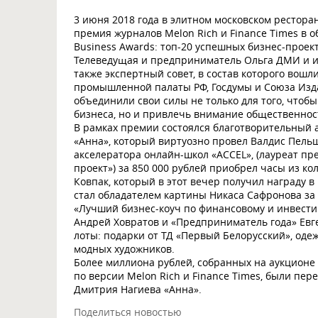
3 июня 2018 года в элитном московском рестора
премия журналов Melon Rich и Finance Times в о
Business Awards: топ-20 успешных бизнес-проект
Телеведущая и предприниматель Ольга ДМИ и из
также экспертный совет, в состав которого вошл
промышленной палаты РФ, Госдумы и Союза Изда
объединили свои силы не только для того, что
бизнеса, но и привлечь внимание общественнос
В рамках премии состоялся благотворительный 
«Анна», который виртуозно провел Валдис Пель
акселератора онлайн-школ «ACCEL», (лауреат п
проект») за 850 000 рублей приобрел часы из к
Ковпак, который в этот вечер получил награду в
стал обладателем картины Никаса Сафронова за 
«Лучший бизнес-коуч по финансовому и инвест
Андрей Ховратов и «Предприниматель года» Ев
лоты: подарки от ТД «Первый Белорусский», оде
модных художников.
Более миллиона рублей, собранных на аукционе
по версии Melon Rich и Finance Times, были пе
Дмитрия Нагиева «Анна».
Поделиться новостью